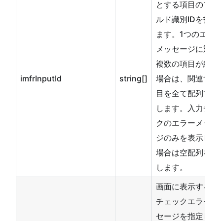
とする項目のフィ
ルド識別IDを指定
ます。1つのエラ
メッセージに対し
複数の項目が紐づ
imfrInputId
string[]
場合は、関連する
目を全て配列で指
します。入力チェ
クのエラーメッセ
ジのみを表示した
場合は空配列を指
します。
画面に表示する入
チェックエラーメ
セージを指定しま