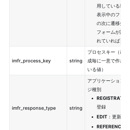
用している場合
表示中のフォー
の次に遷移先
フォームが設定
れていれば
tru
プロセスキー（画面
imfr_process_key
string
成毎に一意で作成し
いる値）
アプリケーションペ
ジ種別
REGISTRATIO
登録
imfr_response_type
string
EDIT
：更新
REFERENCE
：