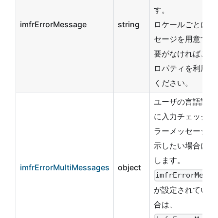
す。
imfrErrorMessage
string
ロケールごとにメ
セージを用意する
要がなければこの
ロパティを利用し
ください。
ユーザの言語設定
に入力チェックエ
ラーメッセージを
示したい場合に指
します。
imfrErrorMultiMessages
object
imfrErrorMessa
が設定されている
合は、