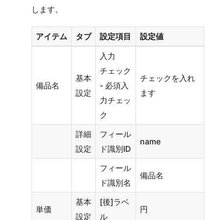
します。
アイテム
タブ
設定項目
設定値
入力
チェック
基本
チェックを入れ
備品名
- 必須入
設定
ます
力チェッ
ク
詳細
フィール
name
設定
ド識別ID
フィール
備品名
ド識別名
基本
[後]ラベ
単価
円
設定
ル