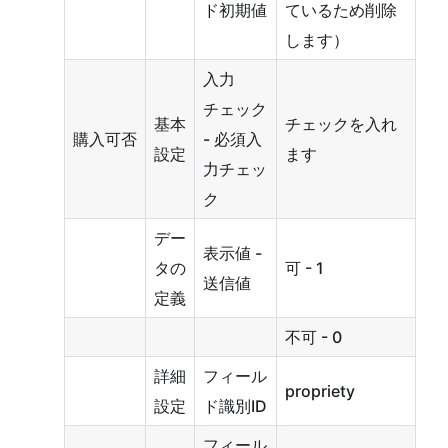
ド初期値
ているため削除
します）
入力
チェック
基本
チェックを入れ
購入可否
- 必須入
設定
ます
力チェッ
ク
デー
表示値 -
タの
可 - 1
送信値
定義
不可 - 0
詳細
フィール
propriety
設定
ド識別ID
フィール